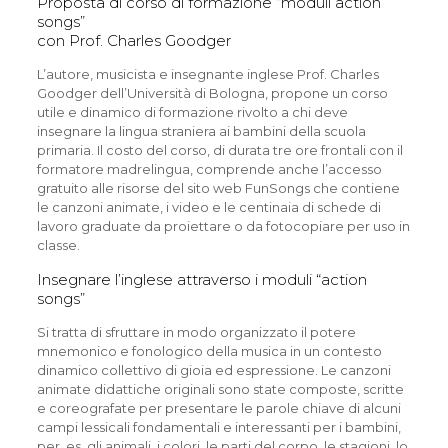
Proposta di corso di formazione “moduli action
songs”
con Prof. Charles Goodger
L’autore, musicista e insegnante inglese Prof. Charles
Goodger dell’Università di Bologna, propone un corso
utile e dinamico di formazione rivolto a chi deve
insegnare la lingua straniera ai bambini della scuola
primaria. Il costo del corso, di durata tre ore frontali con il
formatore madrelingua, comprende anche l’accesso
gratuito alle risorse del sito web FunSongs che contiene
le canzoni animate, i video e le centinaia di schede di
lavoro graduate da proiettare o da fotocopiare per uso in
classe.
Insegnare l’inglese attraverso i moduli “action
songs”
Si tratta di sfruttare in modo organizzato il potere
mnemonico e fonologico della musica in un contesto
dinamico collettivo di gioia ed espressione. Le canzoni
animate didattiche originali sono state composte, scritte
e coreografate per presentare le parole chiave di alcuni
campi lessicali fondamentali e interessanti per i bambini,
per. es. gli animali, i colori, le parti del corpo, le stagioni, lo