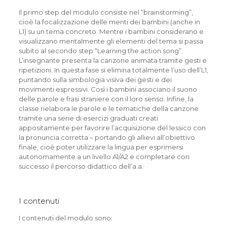
Il primo step del modulo consiste nel “brainstorming”,
cioè la focalizzazione delle menti dei bambini (anche in
L1) su un tema concreto. Mentre i bambini considerano e
visualizzano mentalmente gli elementi del tema si passa
subito al secondo step “Learning the action song”.
L’insegnante presenta la canzone animata tramite gesti e
ripetizioni. In questa fase si elimina totalmente l’uso dell’L1,
puntando sulla simbologia visiva dei gesti e dei
movimenti espressivi. Così i bambini associano il suono
delle parole e frasi straniere con il loro senso. Infine, la
classe rielabora le parole e le tematiche della canzone
tramite una serie di esercizi graduati creati
appositamente per favorire l’acquisizione del lessico con
la pronuncia corretta – portando gli allievi all’obiettivo
finale, cioè poter utilizzare la lingua per esprimersi
autonomamente a un livello A1/A2 e completare con
successo il percorso didattico dell’a.a.
I contenuti
I contenuti del modulo sono: