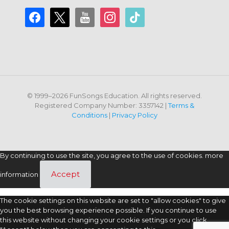
facebook
x
youtube
instagram
tiktok
© 1999–2026 FunSongs Education. All rights reserved.
Registered Company Number: 3357142 |
Terms &
Conditions
|
Privacy Policy
By continuing to use the site, you agree to the use of cookies.
more
Accept
information
The cookie settings on this website are set to "allow cookies" to give
you the best browsing experience possible. If you continue to use
this website without changing your cookie settings or you click