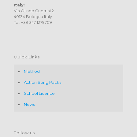
Italy:
Via Olindo Guerrini 2
40134 Bologna Italy
Tel. +39 347 1279709
Quick Links
Method
Action Song Packs
School Licence
News
Follow us