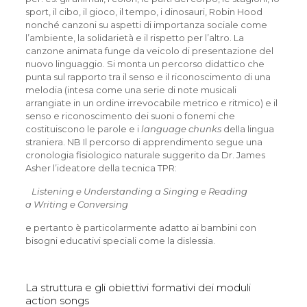
sport, il cibo, il gioco, il tempo, i dinosauri, Robin Hood
nonché canzoni su aspetti di importanza sociale come
l’ambiente, la solidarietà e il rispetto per l’altro. La
canzone animata funge da veicolo di presentazione del
nuovo linguaggio. Si monta un percorso didattico che
punta sul rapporto tra il senso e il riconoscimento di una
melodia (intesa come una serie di note musicali
arrangiate in un ordine irrevocabile metrico e ritmico) e il
senso e riconoscimento dei suoni o fonemi che
costituiscono le parole e i
language chunks
della lingua
straniera. NB Il percorso di apprendimento segue una
cronologia fisiologico naturale suggerito da Dr. James
Asher l’ideatore della tecnica TPR:
Listening e Understanding a
Singing e
Reading
a
Writing e
Conversing
e pertanto è particolarmente adatto ai bambini con
bisogni educativi speciali come la dislessia.
La struttura e gli obiettivi formativi dei moduli
action songs